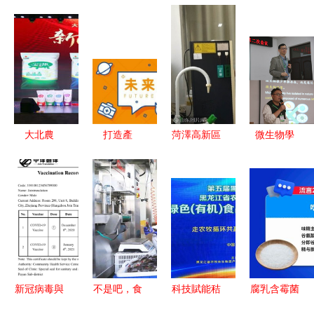
大北農
打造產
菏澤高新區
微生物學
(nóng)集團
(chǎn)業
(qū) 創
(xué)前沿
飼料產
(yè)鏈閉環
(chuàng)新
與生物技術
(chǎn)業
(huán)，惠
科技引領
(shù)推廣
(yè)2019年
邦生物以獨
(lǐng)，屢
共融 記研
經(jīng)銷
創(chuàng)
獲專利與生
討會暨編委
事業(yè)伙
能力加碼
物技術
會在我校順
伴發(fā)展
IVD創
(shù)推廣
利召開
新冠病毒與
不是吧，食
科技賦能秸
腐乳含霉菌
峰會一期成
(chuàng)新
成果顯著
生物技術
品檢測技術
稈資源化
會致癌？專