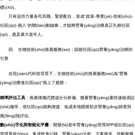
礎(chǔ)。
只有這些力量各司其職、緊密配合，形成“政策-專業(yè)-技術(shù)-
社區(qū)-個人”的聯(lián)動鏈條，才能將營養(yǎng)治療真正扎根社區
(qū)，惠及廣大老年人。
四、 生物技術(shù)推廣服務(wù)：賦能社區(qū)營養(yǎng)治療的
引擎
在現(xiàn)代科技背景下，生物技術(shù)的推廣服務(wù)為“營養
(yǎng)治療進社區(qū)”插上了翅膀：
精準評估工具
：推廣便攜式體成分分析儀、微量營養(yǎng)素快速檢測設
(shè)備等，使社區(qū)能夠便捷、低成本地開展初步營養(yǎng)篩查與
風(fēng)險評估。
數(shù)字化與智能化平臺
：開發(fā)老年營養(yǎng)管理APP或社區(qū)
管理系統(tǒng)，集成飲食記錄、營養(yǎng)分析、方案推送、提醒服務