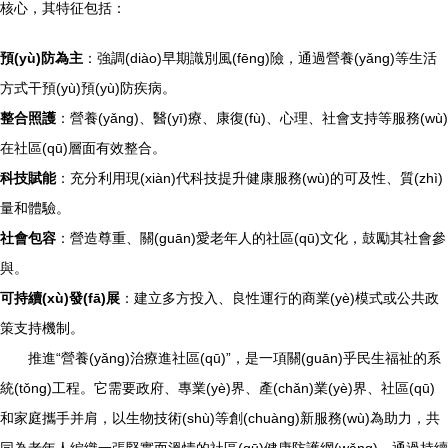
核心，其特征包括：
預(yù)防為主
：強調(diào)早期識別風(fēng)險，通過營養(yǎng)等生活
方式干預(yù)預(yù)防疾病。
整合照護
：營養(yǎng)、醫(yī)療、康復(fù)、心理、社會支持等服務(wù)
在社區(qū)層面有效整合。
科技賦能
：充分利用現(xiàn)代科技提升健康服務(wù)的可及性、質(zhì)
量和體驗。
社會包容
：營造尊重、關(guān)愛老年人的社區(qū)文化，鼓勵其社會參
與。
可持續(xù)發(fā)展
：建立多方投入、良性運行的商業(yè)模式或公共政
策支持機制。
推進“營養(yǎng)治療進社區(qū)”，是一項關(guān)乎民生福祉的系
統(tǒng)工程。它需要政府、專業(yè)界、產(chǎn)業(yè)界、社區(qū)
和家庭攜手并肩，以生物技術(shù)等創(chuàng)新服務(wù)為助力，共