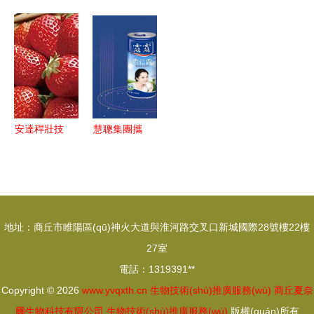
功舉辦 聚
產(chǎn)品
(shù)推廣
(shù)都這
助推龍江綠
家辟謠 不
力生物技術
研發(fā)，
的平行思考
么先進了
色食品產
必談霉色變
(shù)推廣
持續(xù)發
嗎？生物技
(chǎn)業
——2023
新篇章
(fā)力原料
術(shù)推
(yè)升級
年食品安全
市場與生物
廣服務(wù)
與健康流言
技術(shù)
直擊行業
榜盤點
安達稈壯技
慧聰集團攜
推廣服務
(yè)痛點
術(shù)服
手承德露露
(wù)
務(wù) 生
以區(qū)塊
物技術
鏈技術
(shù)引領
(shù)賦能
地址：商丘市睢陽區(qū)神火大道與淮河路交叉口新城國際28號樓22樓
(lǐng)早收
飲品健康發
27室
獲新路徑
(fā)展，推
電話：1319391**
動生物技術
Copyright © 2026
www.yvqxth.cn
生物技術(shù)推廣服務(wù)
商丘夏奈
(shù)推廣
爾生物科技有限公司
生物技術(shù)推廣服務(wù)
版權(quán)所有