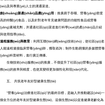
(wù)及與專業(yè)人士的溝通渠道。
創(chuàng)新產(chǎn)品應(yīng)用
：推廣易于吞咽、營養(yǎng)密度
高的特醫(yī)食品，以及針對老年常見健康問題的功能性食品或營養
(yǎng)素補充劑，并通過社區(qū)渠道進行科學(xué)的產(chǎn)品介紹
與使用指導(dǎo)。
遠程服務(wù)與教育
：利用互聯(lián)網(wǎng)技術(shù)，使社區(qū)老
人能遠程連接臨床營養(yǎng)師，獲取咨詢；制作生動易懂的多媒體營養
(yǎng)科普材料，進行廣泛傳播。
生物技術(shù)服務(wù)的推廣，不僅提升了社區(qū)營養(yǎng)服
務(wù)的效率與精度，也使其變得更加個性化和現(xiàn)代化。
五、 共筑老年友好型健康生態(tài)
“營養(yǎng)治療進社區(qū)”的最終目標，是融入并推動建設(shè)一
個全方位的老年友好型健康生態(tài)。這個生態(tài)以促進健康老齡化為