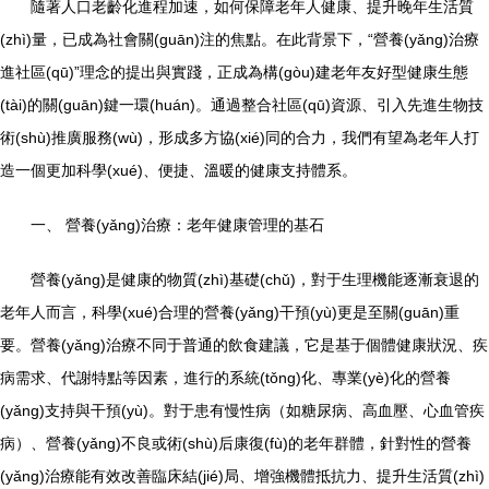
隨著人口老齡化進程加速，如何保障老年人健康、提升晚年生活質
(zhì)量，已成為社會關(guān)注的焦點。在此背景下，“營養(yǎng)治療
進社區(qū)”理念的提出與實踐，正成為構(gòu)建老年友好型健康生態
(tài)的關(guān)鍵一環(huán)。通過整合社區(qū)資源、引入先進生物技
術(shù)推廣服務(wù)，形成多方協(xié)同的合力，我們有望為老年人打
造一個更加科學(xué)、便捷、溫暖的健康支持體系。
一、 營養(yǎng)治療：老年健康管理的基石
營養(yǎng)是健康的物質(zhì)基礎(chǔ)，對于生理機能逐漸衰退的
老年人而言，科學(xué)合理的營養(yǎng)干預(yù)更是至關(guān)重
要。營養(yǎng)治療不同于普通的飲食建議，它是基于個體健康狀況、疾
病需求、代謝特點等因素，進行的系統(tǒng)化、專業(yè)化的營養
(yǎng)支持與干預(yù)。對于患有慢性病（如糖尿病、高血壓、心血管疾
病）、營養(yǎng)不良或術(shù)后康復(fù)的老年群體，針對性的營養
(yǎng)治療能有效改善臨床結(jié)局、增強機體抵抗力、提升生活質(zhì)