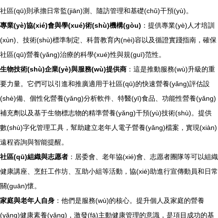
社區(qū)則承擔日常監(jiān)測、隨訪管理和基礎(chǔ)干預(yù)。
專業(yè)協(xié)會與學(xué)術(shù)機構(gòu)
：提供專業(yè)人才培訓
(xùn)、技術(shù)標準制定、科普教育內(nèi)容以及循證實踐指南，確保
社區(qū)營養(yǎng)治療的科學(xué)性與規(guī)范性。
生物技術(shù)企業(yè)與服務(wù)提供商
：這是推動服務(wù)升級的重
要力量。它們可以引進和推廣適用于社區(qū)的快速營養(yǎng)評估設
(shè)備、個性化營養(yǎng)分析軟件、特醫(yī)食品、功能性營養(yǎng)
補充劑以及基于生物標志物的精準營養(yǎng)干預(yù)技術(shù)。提供
數(shù)字化管理工具，幫助建立老年人電子營養(yǎng)檔案，實現(xiàn)
遠程咨詢與智能提醒。
社區(qū)組織與志愿者
：居委會、老年協(xié)會、志愿者團隊等可以組織
健康講座、烹飪工作坊、互助小組等活動，協(xié)助進行宣傳動員和日常
關(guān)懷。
家庭與老年人自身
：他們是服務(wù)的核心。提升個人及家庭的營養
(yǎng)健康素養(yǎng)，激發(fā)主動健康管理的意識，是項目成功的基