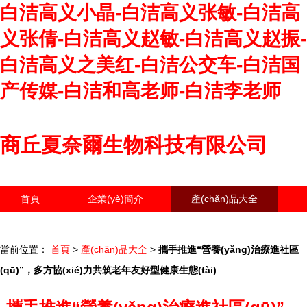
白洁高义小晶-白洁高义张敏-白洁高
义张倩-白洁高义赵敏-白洁高义赵振-
白洁高义之美红-白洁公交车-白洁国
产传媒-白洁和高老师-白洁李老师
商丘夏奈爾生物科技有限公司
首頁
企業(yè)簡介
產(chǎn)品大全
聯(lián)系我們
企業(yè)信息
訪客留言
當前位置：
首頁
>
產(chǎn)品大全
>
攜手推進“營養(yǎng)治療進社區
(qū)”，多方協(xié)力共筑老年友好型健康生態(tài)