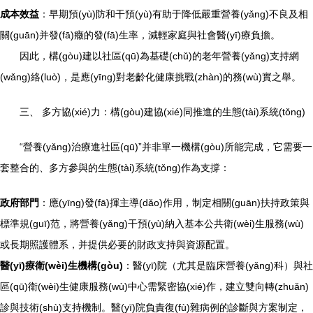
成本效益
：早期預(yù)防和干預(yù)有助于降低嚴重營養(yǎng)不良及相
關(guān)并發(fā)癥的發(fā)生率，減輕家庭與社會醫(yī)療負擔。
因此，構(gòu)建以社區(qū)為基礎(chǔ)的老年營養(yǎng)支持網
(wǎng)絡(luò)，是應(yīng)對老齡化健康挑戰(zhàn)的務(wù)實之舉。
三、 多方協(xié)力：構(gòu)建協(xié)同推進的生態(tài)系統(tǒng)
“營養(yǎng)治療進社區(qū)”并非單一機構(gòu)所能完成，它需要一
套整合的、多方參與的生態(tài)系統(tǒng)作為支撐：
政府部門
：應(yīng)發(fā)揮主導(dǎo)作用，制定相關(guān)扶持政策與
標準規(guī)范，將營養(yǎng)干預(yù)納入基本公共衛(wèi)生服務(wù)
或長期照護體系，并提供必要的財政支持與資源配置。
醫(yī)療衛(wèi)生機構(gòu)
：醫(yī)院（尤其是臨床營養(yǎng)科）與社
區(qū)衛(wèi)生健康服務(wù)中心需緊密協(xié)作，建立雙向轉(zhuǎn)
診與技術(shù)支持機制。醫(yī)院負責復(fù)雜病例的診斷與方案制定，