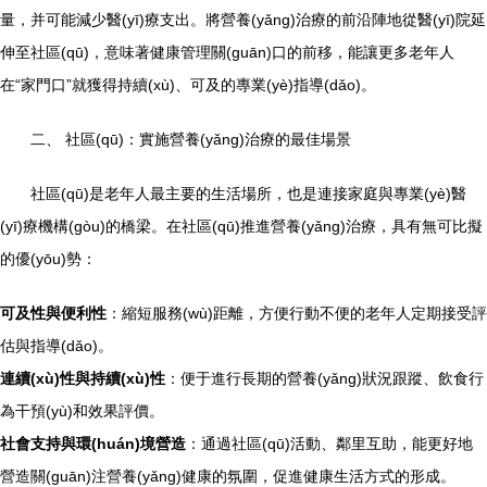
量，并可能減少醫(yī)療支出。將營養(yǎng)治療的前沿陣地從醫(yī)院延
伸至社區(qū)，意味著健康管理關(guān)口的前移，能讓更多老年人
在“家門口”就獲得持續(xù)、可及的專業(yè)指導(dǎo)。
二、 社區(qū)：實施營養(yǎng)治療的最佳場景
社區(qū)是老年人最主要的生活場所，也是連接家庭與專業(yè)醫
(yī)療機構(gòu)的橋梁。在社區(qū)推進營養(yǎng)治療，具有無可比擬
的優(yōu)勢：
可及性與便利性
：縮短服務(wù)距離，方便行動不便的老年人定期接受評
估與指導(dǎo)。
連續(xù)性與持續(xù)性
：便于進行長期的營養(yǎng)狀況跟蹤、飲食行
為干預(yù)和效果評價。
社會支持與環(huán)境營造
：通過社區(qū)活動、鄰里互助，能更好地
營造關(guān)注營養(yǎng)健康的氛圍，促進健康生活方式的形成。