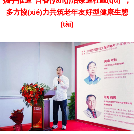
攜手推進“營養(yǎng)治療進社區(qū)”，
多方協(xié)力共筑老年友好型健康生態
(tài)